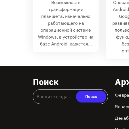
Возможность
Операц
трансформации
Androi
планшета, изначально
Goog
работающего на
развив
операционной системе
польз
Windows, в устройство на
функц
базе Android, кажется…
бе
оп
Поиск
Ар
Февра
Январ
Декаб