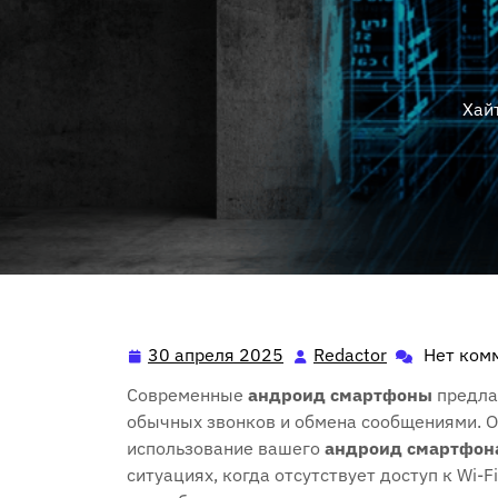
Хай
30 апреля 2025
Redactor
Нет ком
30
Redactor
апреля
Современные
андроид смартфоны
предла
2025
обычных звонков и обмена сообщениями. О
использование вашего
андроид смартфон
ситуациях, когда отсутствует доступ к Wi-