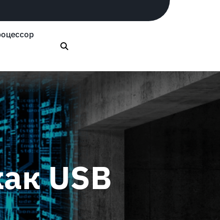
оцессор
как USB