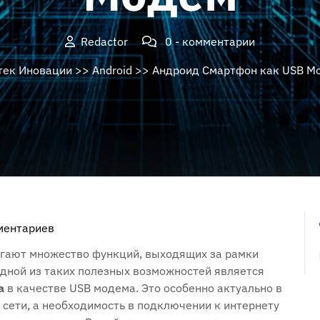
Redactor
0 - комментарии
тек Иновации
>>
Android
>> Андроид Смартфон как USB М
ментариев
гают множество функций, выходящих за рамки
дной из таких полезных возможностей является
а
в качестве USB модема. Это особенно актуально в
Fi сети, а необходимость в подключении к интернету