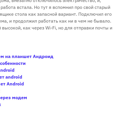
дома, внезапно отключилось электричество, и,
 работа встала. Но тут я вспомнил про свой старый
ящике стола как запасной вариант. Подключил его
ма, и продолжил работать как ни в чем не бывало.
 высокой, как через Wi-Fi, но для отправки почты и
ем на планшет Андроид
особенности
ndroid
т android
ет Android
х
 через модем
к