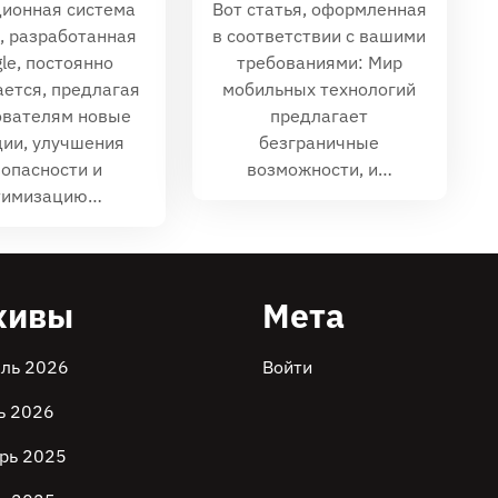
ионная система
Вот статья‚ оформленная
d, разработанная
в соответствии с вашими
le, постоянно
требованиями: Мир
ается, предлагая
мобильных технологий
ователям новые
предлагает
ии, улучшения
безграничные
зопасности и
возможности‚ и…
тимизацию…
хивы
Мета
ль 2026
Войти
ь 2026
рь 2025