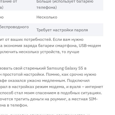
тание от
Больше (использует батарею
а)
телефона)
но
Несколько
 беспроводного
Требует настройки пароля
т от ваших потребностей. Если вам нужно
а экономия заряда батареи смартфона, USB-модем
дключить несколько устройств, то лучше
зовать свой старенький Samsung Galaxy S5 в
 простотой настройки. Помню, как срочно нужно
в кафе оказался ужасно медленным. Подключил
брал в настройках режим модема, и вуаля – интернет
 способ стал моим спасением в подобных ситуациях.
очется тратить деньги на роуминг, а местная SIM-
ена в телефон.