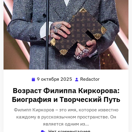
9 октября 2025
Redactor
9
Redactor
октября
Возраст Филиппа Киркорова:
2025
Биография и Творческий Путь
Филипп Киркоров – это имя‚ которое известно
каждому в русскоязычном пространстве. Он
является одним из…
Нет комментариев