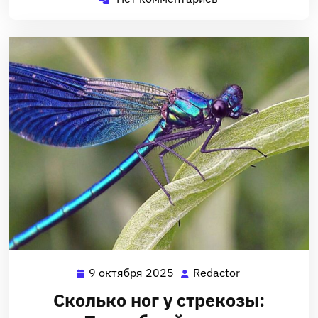
9 октября 2025
Redactor
9
Redactor
октября
Сколько ног у стрекозы:
2025