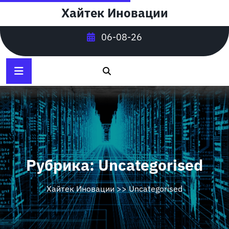
Перейти
Хайтек Иновации
к
содержимому
06-08-26
Рубрика:
Uncategorised
Хайтек Иновации
>>
Uncategorised