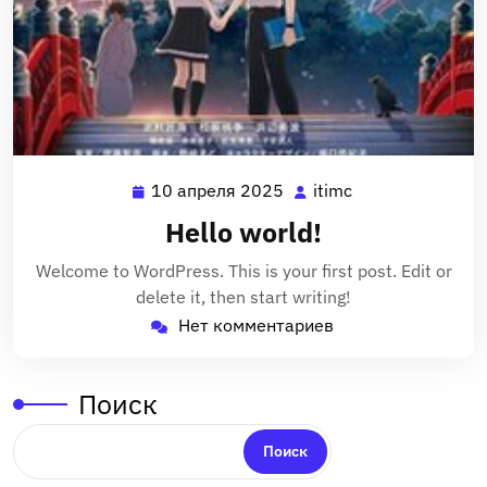
10 апреля 2025
itimc
10
itimc
апреля
Hello world!
2025
Welcome to WordPress. This is your first post. Edit or
delete it, then start writing!
Нет комментариев
Поиск
Поиск