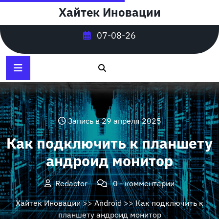
Перейти
Хайтек Иновации
к
содержимому
07-08-26
Запись в 29 апреля 2025
Как подключить к планшету
андроид монитор
Redactor
0 - комментарии
Хайтек Иновации
>>
Android
>> Как подключить к
планшету андроид монитор