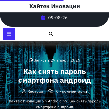
Перейти
Хайтек Иновации
к
содержимому
09-08-26
Запись в 29 апреля 2025
Как снять пароль
смартфона андроид
Redactor
0 - комментарии
Хайтек Иновации
>>
Android
>> Как снять пароль
смартфона андроид