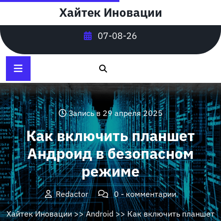
Перейти
Хайтек Иновации
к
содержимому
07-08-26
Запись в 29 апреля 2025
Как включить планшет
Андроид в безопасном
режиме
Redactor
0 - комментарии
Хайтек Иновации
>>
Android
>> Как включить планшет