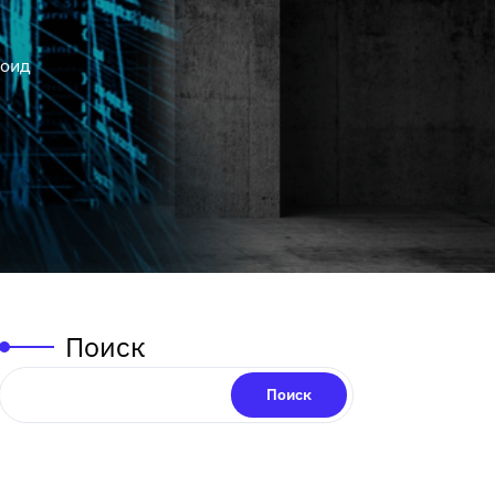
роид
Поиск
Поиск