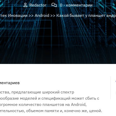
Redactor
0 - комментарии
тек Иновации
>>
Android
>> Какой бывает у планшет анд
ментариев
йства, предлагающие широкий спектр
нообразие моделей и спецификаций может сбить с
огромное количество планшетов на Android,
тельностью, объемом памяти и, конечно же, ценой.