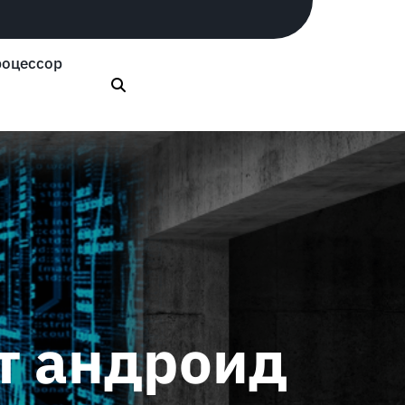
оцессор
т андроид