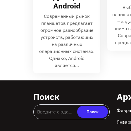
Android
Выб
планшет
Современный рынок
– зад
планшетов предлагает
внимате
огромное разнообразие
Совр
устройств, работающих
предла
на различных
операционных системах.
Однако, Android
является…
Поиск
Ар
Февра
Январ