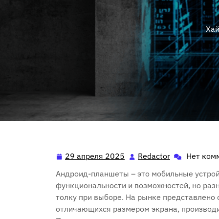
Хай
29 апреля 2025
Redactor
Нет ком
29
Redactor
апреля
Андроид-планшеты – это мобильные устро
2025
функциональности и возможностей, но раз
толку при выборе. На рынке представлено 
отличающихся размером экрана, производи