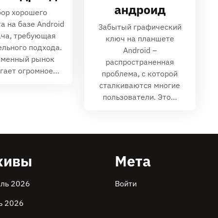
андроид
ор хорошего
а на базе Android
Забытый графический
ача, требующая
ключ на планшете
льного подхода.
Android –
еменный рынок
распространенная
гает огромное…
проблема, с которой
сталкиваются многие
пользователи. Это…
хивы
Мета
ль 2026
Войти
ь 2026