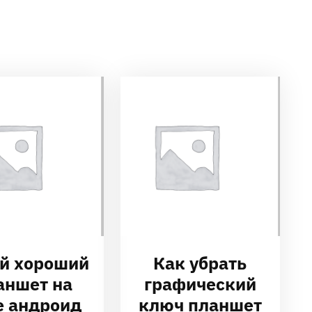
й хороший
Как убрать
аншет на
графический
е андроид
ключ планшет