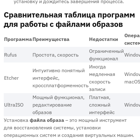
установку и дождитесь завершения процесса.
Сравнительная таблица программ
для работы с файлами образов
Опера
Программа
Преимущества
Недостатки
систе
Ограниченный
Rufus
Простота‚ скорость
Windo
функционал
Иногда
Интуитивно понятный
медленная
Windo
Etcher
интерфейс‚
скорость
macOS‚
кроссплатформенность
записи
Мощный функционал‚
Платная‚
UltraISO
редактирование
сложный
Windo
образов
интерфейс
Установка
файла образа
– это мощный инструмент
для восстановления системы‚ установки
операционных систем и создания виртуальных машин.