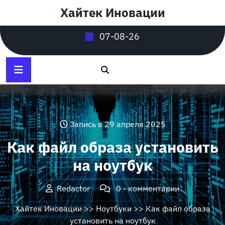
Перейти
Хайтек Иновации
к
содержимому
07-08-26
Запись в 29 апреля 2025
Как файл образа установить
на ноутбук
Redactor
0 - комментарии
Хайтек Иновации
>>
Ноутбуки
>> Как файл образа
установить на ноутбук