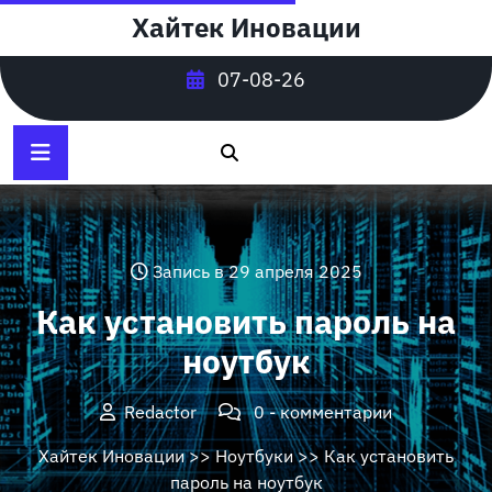
Перейти
Хайтек Иновации
к
содержимому
07-08-26
Запись в 29 апреля 2025
Как установить пароль на
ноутбук
Redactor
0 - комментарии
Хайтек Иновации
>>
Ноутбуки
>> Как установить
пароль на ноутбук