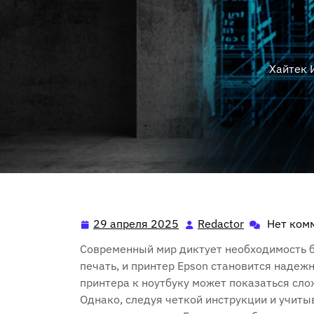
Хайтек 
29 апреля 2025
Redactor
Нет ком
29
Redactor
апреля
Современный мир диктует необходимость 
2025
печать, и принтер Epson становится наде
принтера к ноутбуку может показаться сл
Однако, следуя четкой инструкции и учит