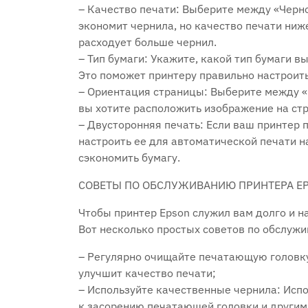
– Качество печати: Выберите между «Черно
экономит чернила, но качество печати ниж
расходует больше чернил.
– Тип бумаги: Укажите, какой тип бумаги вы
Это поможет принтеру правильно настроить
– Ориентация страницы: Выберите между «К
вы хотите расположить изображение на ст
– Двусторонняя печать: Если ваш принтер
настроить ее для автоматической печати н
сэкономить бумагу.
СОВЕТЫ ПО ОБСЛУЖИВАНИЮ ПРИНТЕРА E
Чтобы принтер Epson служил вам долго и н
Вот несколько простых советов по обслуж
– Регулярно очищайте печатающую головку
улучшит качество печати;
– Используйте качественные чернила: Исп
к засорению печатающей головки и другим