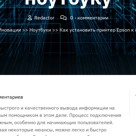
Redactor
0 - комментарии
Иновации
>>
Ноутбуки
>> Как установить принтер Epson к 
ментариев
быстрого и качественного вывода информации на
жным помощником в этом деле. Процесс подключения
ожным, особенно для начинающих пользователей.
ывая некоторые нюансы, можно легко и быстро