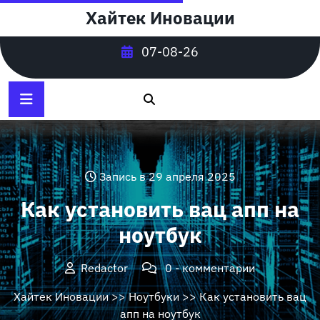
Перейти
Хайтек Иновации
к
содержимому
07-08-26
Запись в 29 апреля 2025
Как установить вац апп на
ноутбук
Redactor
0 - комментарии
Хайтек Иновации
>>
Ноутбуки
>> Как установить вац
апп на ноутбук