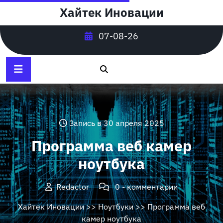
Перейти
Хайтек Иновации
к
содержимому
07-08-26
Запись в 30 апреля 2025
Программа веб камер
ноутбука
Redactor
0 - комментарии
Хайтек Иновации
>>
Ноутбуки
>> Программа веб
камер ноутбука