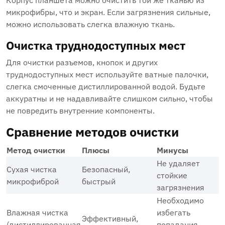
Корпус планшета можно очистить той же тканью из
микрофибры, что и экран. Если загрязнения сильные,
можно использовать слегка влажную ткань.
Очистка труднодоступных мест
Для очистки разъемов, кнопок и других
труднодоступных мест используйте ватные палочки,
слегка смоченные дистиллированной водой. Будьте
аккуратны и не надавливайте слишком сильно, чтобы
не повредить внутренние компоненты.
Сравнение методов очистки
Метод очистки
Плюсы
Минусы
Не удаляет
Сухая чистка
Безопасный,
стойкие
микрофиброй
быстрый
загрязнения
Необходимо
Влажная чистка
избегать
Эффективный,
(дистиллированная
попадания