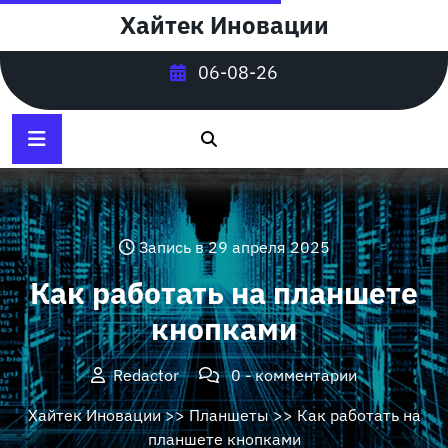
Перейти
Хайтек Иновации
к
содержимому
06-08-26
Запись в 29 апреля 2025
Как работать на планшете
кнопками
Redactor
0 - комментарии
Хайтек Иновации
>>
Планшеты
>> Как работать на
планшете кнопками