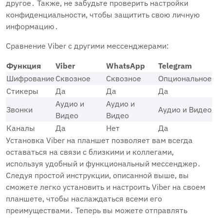
другое․ Также‚ не забудьте проверить настройки
конфиденциальности‚ чтобы защитить свою личную
информацию․
Сравнение Viber с другими мессенджерами:
Функция
Viber
WhatsApp
Telegram
Шифрование
Сквозное
Сквозное
Опциональное
Стикеры
Да
Да
Да
Аудио и
Аудио и
Звонки
Аудио и Видео
Видео
Видео
Каналы
Да
Нет
Да
Установка Viber на планшет позволяет вам всегда
оставаться на связи с близкими и коллегами‚
используя удобный и функциональный мессенджер․
Следуя простой инструкции‚ описанной выше‚ вы
сможете легко установить и настроить Viber на своем
планшете‚ чтобы наслаждаться всеми его
преимуществами․ Теперь вы можете отправлять