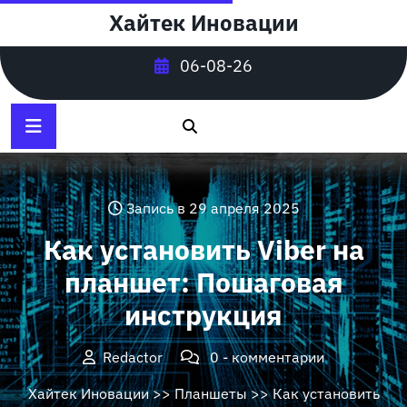
Перейти
Хайтек Иновации
к
содержимому
06-08-26
Запись в 29 апреля 2025
Как установить Viber на
планшет: Пошаговая
инструкция
Redactor
0 - комментарии
Хайтек Иновации
>>
Планшеты
>> Как установить