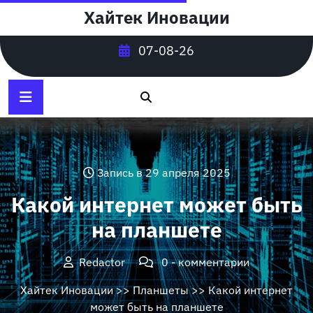
Перейти
Хайтек Иновации
к
содержимому
07-08-26
Запись в 29 апреля 2025
Какой интернет может быть
на планшете
Redactor
0 - комментарии
Хайтек Иновации
>>
Планшеты
>> Какой интернет
может быть на планшете