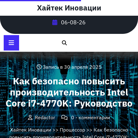
Перейти
Хайтек Иновации
к
содержимому
06-08-26
Запись в 30 апреля 2025
Как безопасно повысить
производительность Intel
Core i7-4770K: Руководство
Redactor
0 - комментарии
Хайтек Иновации
>>
Процессор
>> Как безопасно
повысить производительность Intel Core i7-4770K: