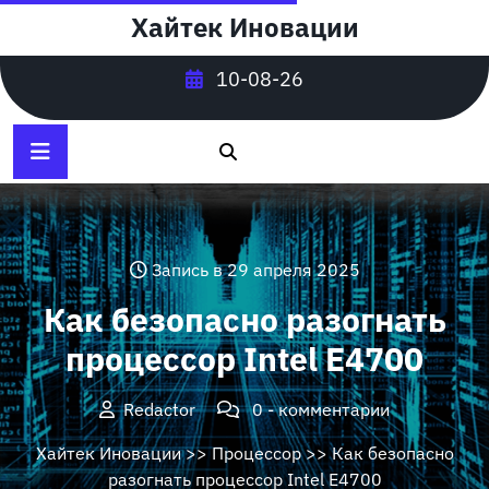
Перейти
Хайтек Иновации
к
содержимому
10-08-26
Запись в 29 апреля 2025
Как безопасно разогнать
процессор Intel E4700
Redactor
0 - комментарии
Хайтек Иновации
>>
Процессор
>> Как безопасно
разогнать процессор Intel E4700