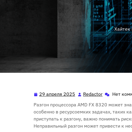
Хайтек
29 апреля 2025
Redactor
Нет ком
29
Redactor
апреля
Разгон процессора AMD FX 8320 может зна
2025
особенно в ресурсоемких задачах, таких к
приступать к разгону, важно понимать рис
Неправильный разгон может привести к не