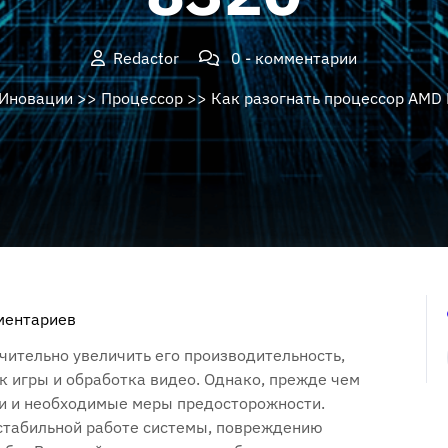
Redactor
0 - комментарии
 Иновации
>>
Процессор
>> Как разогнать процессор AMD
ментариев
чительно увеличить его производительность,
ак игры и обработка видео. Однако, прежде чем
ки и необходимые меры предосторожности.
стабильной работе системы, повреждению