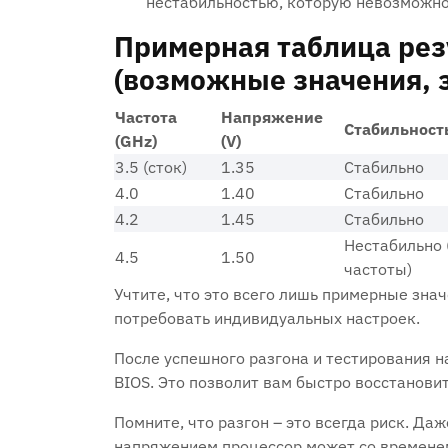
нестабильностью, которую невозможно
Примерная таблица рез
(возможные значения, з
Частота
Напряжение
Стабильност
(GHz)
(V)
3.5 (сток)
1.35
Стабильно
4.0
1.40
Стабильно
4.2
1.45
Стабильно
Нестабильно 
4.5
1.50
частоты)
Учтите, что это всего лишь примерные зна
потребовать индивидуальных настроек.
После успешного разгона и тестирования на
BIOS. Это позволит вам быстро восстановит
Помните, что разгон – это всегда риск. Д
напряжением процессор может со временем