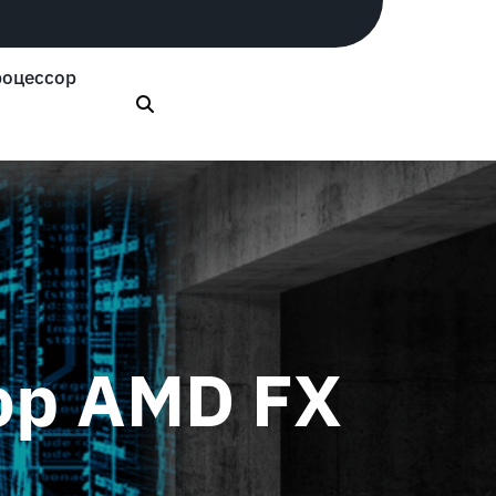
оцессор
ор AMD FX