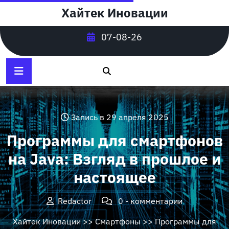
Перейти
Хайтек Иновации
к
содержимому
07-08-26
Запись в 29 апреля 2025
Программы для смартфонов
на Java: Взгляд в прошлое и
настоящее
Redactor
0 - комментарии
Хайтек Иновации
>>
Смартфоны
>> Программы для