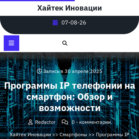
Перейти
Хайтек Иновации
к
содержимому
07-08-26
Запись в 30 апреля 2025
Программы IP телефонии на
смартфон: Обзор и
возможности
Redactor
0 - комментарии
Хайтек Иновации
>>
Смартфоны
>> Программы IP