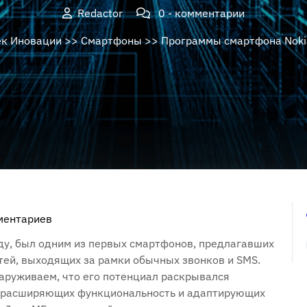
Redactor
0 - комментарии
ек Иновации
>>
Смартфоны
>> Программы смартфона Noki
ментариев
ду, был одним из первых смартфонов, предлагавших
ей, выходящих за рамки обычных звонков и SMS.
наруживаем, что его потенциал раскрывался
, расширяющих функциональность и адаптирующих