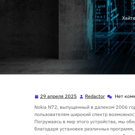
Хайт
29 апреля 2025
Redactor
Нет ком
29
Redactor
апреля
Nokia N72, выпущенный в далеком 2006 го
2025
пользователям широкий спектр возможност
Погружаясь в мир этого устройства, мы об
благодаря установке различных программ