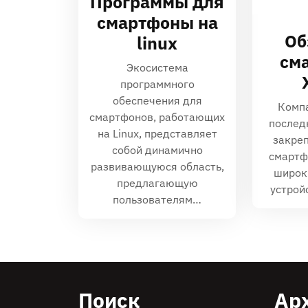
Программы для
смартфоны на
Об
linux
см
Экосистема
программного
обеспечения для
Компа
смартфонов, работающих
послед
на Linux, представляет
закреп
собой динамично
смартф
развивающуюся область,
широк
предлагающую
устрой
пользователям…
Поиск
Ар