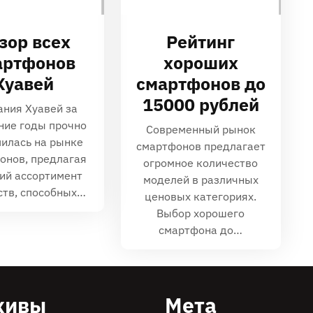
зор всех
Рейтинг
артфонов
хороших
Хуавей
смартфонов до
15000 рублей
ния Хуавей за
ние годы прочно
Современный рынок
илась на рынке
смартфонов предлагает
онов, предлагая
огромное количество
ий ассортимент
моделей в различных
ств, способных…
ценовых категориях.
Выбор хорошего
смартфона до…
хивы
Мета