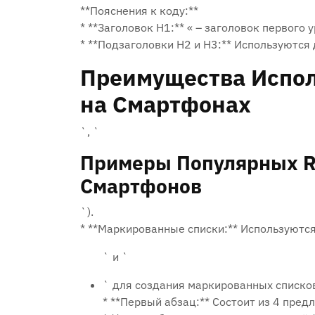
**Пояснения к коду:**
* **Заголовок H1:** « – заголовок первого 
* **Подзаголовки H2 и H3:** Используются 
Преимущества Испол
на Смартфонах
`‚ `
Примеры Популярных R
Смартфонов
`).
* **Маркированные списки:** Используются
` и `
` для создания маркированных списко
* **Первый абзац:** Состоит из 4 пред