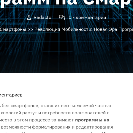
Redactor
0 - комментарии
Смартфоны
>> Революция Мобильности: Новая Эра Прогр
ментариев
 без смартфонов‚ ставших неотъемлемой частью
хнологий растут и потребности пользователей в
место в этом процессе занимают
программы на
 возможности форматирования и редактирования