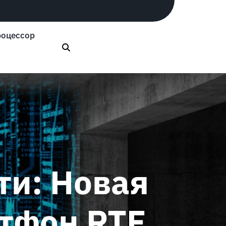
оцессор
и: Новая
тфон RTF