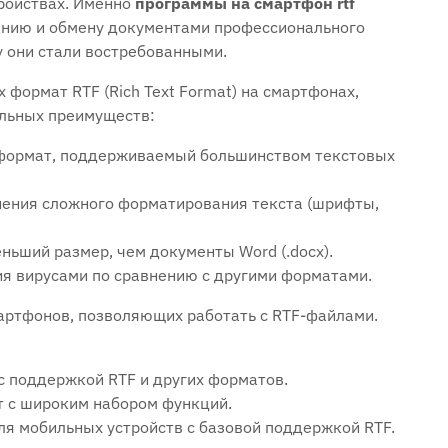
ройствах. Именно
программы на смартфон rtf
анию и обмену документами профессионального
у они стали востребованными.
ормат RTF (Rich Text Format) на смартфонах‚
ельных преимуществ:
формат‚ поддерживаемый большинством текстовых
ения сложного форматирования текста (шрифты‚
ьший размер‚ чем документы Word (.docx).
я вирусами по сравнению с другими форматами.
артфонов‚ позволяющих работать с RTF-файлами.
 поддержкой RTF и других форматов.
 с широким набором функций.
ля мобильных устройств с базовой поддержкой RTF.