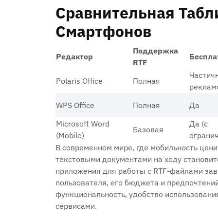
Сравнительная Табл
Смартфонов
Поддержка
Редактор
Беспла
RTF
Частичн
Polaris Office
Полная
реклам
WPS Office
Полная
Да
Microsoft Word
Да (с
Базовая
(Mobile)
ограни
В современном мире‚ где мобильность цени
текстовыми документами на ходу станови
приложения для работы с RTF-файлами зав
пользователя‚ его бюджета и предпочтений
функциональность‚ удобство использовани
сервисами.