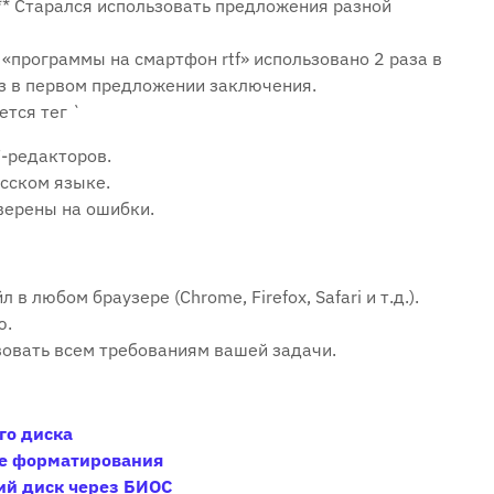
** Старался использовать предложения разной
 «программы на смартфон rtf» использовано 2 раза в
раз в первом предложении заключения.
ется тег `
F-редакторов.
усском языке.
верены на ошибки.
 в любом браузере (Chrome‚ Firefox‚ Safari и т.д.).
ю.
вовать всем требованиям вашей задачи.
го диска
ле форматирования
ий диск через БИОС