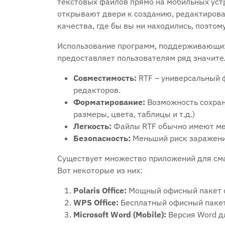
текстовых файлов прямо на мобильных уст
открывают двери к созданию‚ редактиров
качества‚ где бы вы ни находились‚ поэтом
Использование программ‚ поддерживающих ф
предоставляет пользователям ряд значит
Совместимость:
RTF – универсальный 
редакторов.
Форматирование:
Возможность сохран
размеры‚ цвета‚ таблицы и т.д.)
Легкость:
Файлы RTF обычно имеют мен
Безопасность:
Меньший риск заражени
Существует множество приложений для см
Вот некоторые из них:
Polaris Office:
Мощный офисный пакет с
WPS Office:
Бесплатный офисный пакет
Microsoft Word (Mobile):
Версия Word д