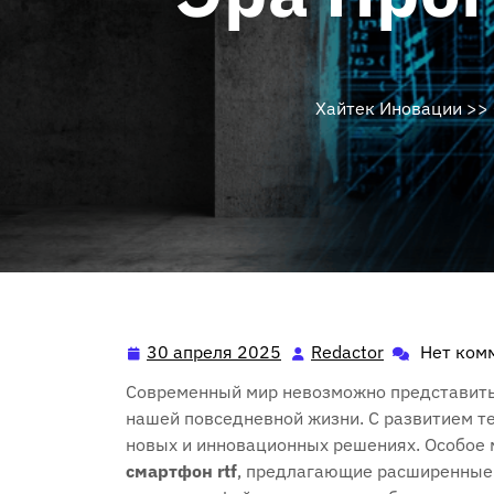
Хайтек Иновации
>>
30 апреля 2025
Redactor
Нет ком
30
Redactor
апреля
Современный мир невозможно представить
2025
нашей повседневной жизни. С развитием те
новых и инновационных решениях. Особое 
смартфон rtf
‚ предлагающие расширенные