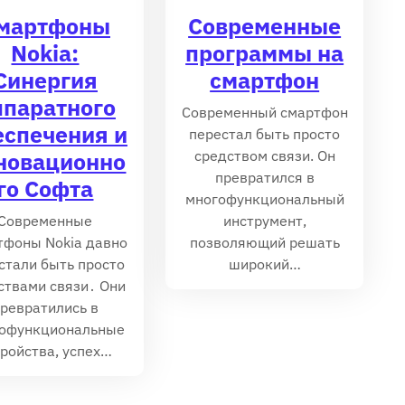
мартфоны
Современные
Nokia:
программы на
Синергия
смартфон
ппаратного
Современный смартфон
еспечения и
перестал быть просто
новационно
средством связи. Он
превратился в
го Софта
многофункциональный
Современные
инструмент,
тфоны Nokia давно
позволяющий решать
стали быть просто
широкий…
ствами связи․ Они
ревратились в
офункциональные
тройства, успех…