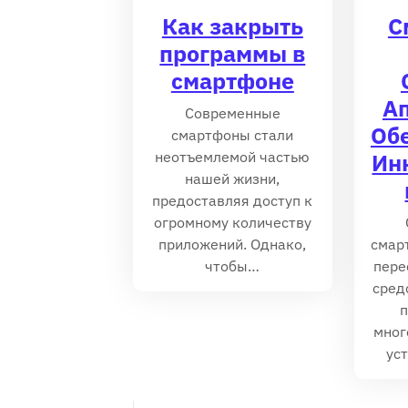
Как закрыть
С
программы в
смартфоне
А
Современные
Об
смартфоны стали
неотъемлемой частью
Ин
нашей жизни‚
предоставляя доступ к
огромному количеству
приложений. Однако‚
смар
чтобы…
пере
сред
п
мног
ус