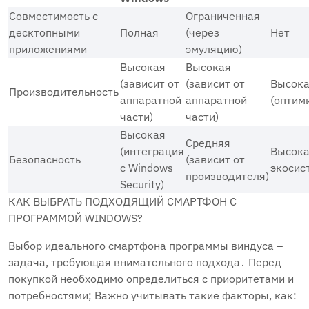
Совместимость с
Ограниченная
десктопными
Полная
(через
Нет
приложениями
эмуляцию)
Высокая
Высокая
(зависит от
(зависит от
Высок
Производительность
аппаратной
аппаратной
(оптим
части)
части)
Высокая
Средняя
(интеграция
Высока
Безопасность
(зависит от
с Windows
экосис
производителя)
Security)
КАК ВЫБРАТЬ ПОДХОДЯЩИЙ СМАРТФОН С
ПРОГРАММОЙ WINDOWS?
Выбор идеального смартфона программы виндуса –
задача, требующая внимательного подхода․ Перед
покупкой необходимо определиться с приоритетами и
потребностями; Важно учитывать такие факторы, как: