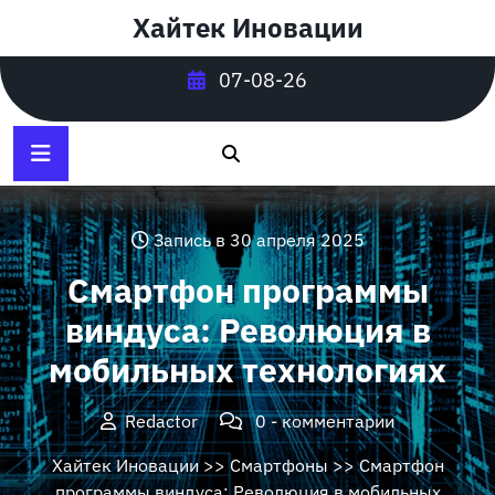
Перейти
Хайтек Иновации
к
содержимому
07-08-26
Запись в 30 апреля 2025
Смартфон программы
виндуса: Революция в
мобильных технологиях
Redactor
0 - комментарии
Хайтек Иновации
>>
Смартфоны
>> Смартфон
программы виндуса: Революция в мобильных