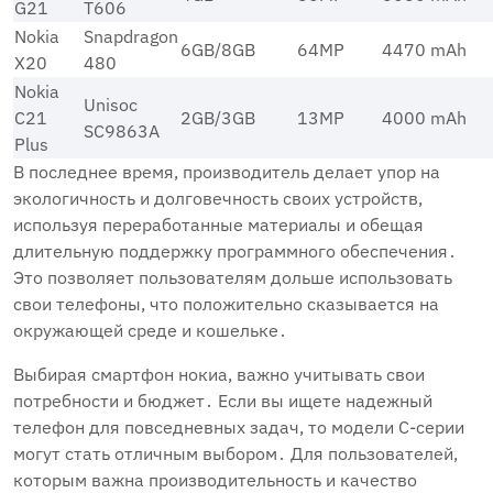
G21
T606
Nokia
Snapdragon
6GB/8GB
64MP
4470 mAh
X20
480
Nokia
Unisoc
C21
2GB/3GB
13MP
4000 mAh
SC9863A
Plus
В последнее время, производитель делает упор на
экологичность и долговечность своих устройств,
используя переработанные материалы и обещая
длительную поддержку программного обеспечения․
Это позволяет пользователям дольше использовать
свои телефоны, что положительно сказывается на
окружающей среде и кошельке․
Выбирая смартфон нокиа, важно учитывать свои
потребности и бюджет․ Если вы ищете надежный
телефон для повседневных задач, то модели C-серии
могут стать отличным выбором․ Для пользователей,
которым важна производительность и качество