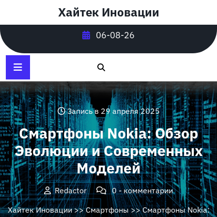
Перейти
Хайтек Иновации
к
содержимому
06-08-26
Запись в 29 апреля 2025
Смартфоны Nokia: Обзор
Эволюции и Современных
Моделей
Redactor
0 - комментарии
Хайтек Иновации
>>
Смартфоны
>> Смартфоны Nokia: