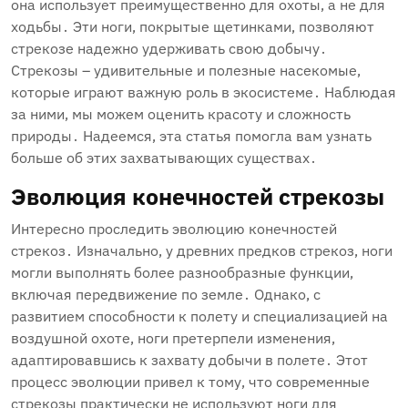
она использует преимущественно для охоты‚ а не для
ходьбы․ Эти ноги‚ покрытые щетинками‚ позволяют
стрекозе надежно удерживать свою добычу․
Стрекозы – удивительные и полезные насекомые‚
которые играют важную роль в экосистеме․ Наблюдая
за ними‚ мы можем оценить красоту и сложность
природы․ Надеемся‚ эта статья помогла вам узнать
больше об этих захватывающих существах․
Эволюция конечностей стрекозы
Интересно проследить эволюцию конечностей
стрекоз․ Изначально‚ у древних предков стрекоз‚ ноги
могли выполнять более разнообразные функции‚
включая передвижение по земле․ Однако‚ с
развитием способности к полету и специализацией на
воздушной охоте‚ ноги претерпели изменения‚
адаптировавшись к захвату добычи в полете․ Этот
процесс эволюции привел к тому‚ что современные
стрекозы практически не используют ноги для