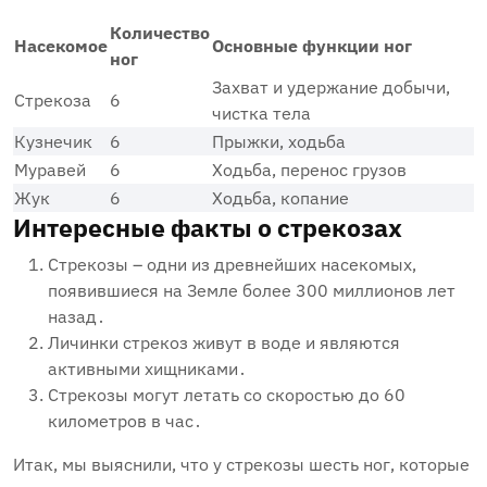
Количество
Насекомое
Основные функции ног
ног
Захват и удержание добычи‚
Стрекоза
6
чистка тела
Кузнечик
6
Прыжки‚ ходьба
Муравей
6
Ходьба‚ перенос грузов
Жук
6
Ходьба‚ копание
Интересные факты о стрекозах
Стрекозы – одни из древнейших насекомых‚
появившиеся на Земле более 300 миллионов лет
назад․
Личинки стрекоз живут в воде и являются
активными хищниками․
Стрекозы могут летать со скоростью до 60
километров в час․
Итак‚ мы выяснили‚ что у стрекозы шесть ног‚ которые