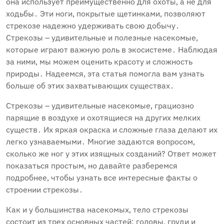
она использует преимущественно для охоты‚ а не для
ходьбы․ Эти ноги‚ покрытые щетинками‚ позволяют
стрекозе надежно удерживать свою добычу․
Стрекозы – удивительные и полезные насекомые‚
которые играют важную роль в экосистеме․ Наблюдая
за ними‚ мы можем оценить красоту и сложность
природы․ Надеемся‚ эта статья помогла вам узнать
больше об этих захватывающих существах․
Стрекозы – удивительные насекомые‚ грациозно
парящие в воздухе и охотящиеся на других мелких
существ․ Их яркая окраска и сложные глаза делают их
легко узнаваемыми․ Многие задаются вопросом‚
сколько же ног у этих изящных созданий? Ответ может
показаться простым‚ но давайте разберемся
подробнее‚ чтобы узнать все интересные факты о
строении стрекозы․
Как и у большинства насекомых‚ тело стрекозы
состоит из трех основных частей: головы‚ груди и