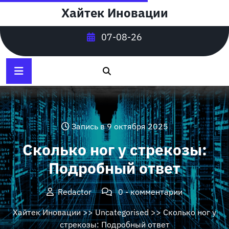
Перейти
Хайтек Иновации
к
содержимому
07-08-26
Запись в 9 октября 2025
Сколько ног у стрекозы:
Подробный ответ
Redactor
0 - комментарии
Хайтек Иновации
>>
Uncategorised
>> Сколько ног у
стрекозы: Подробный ответ