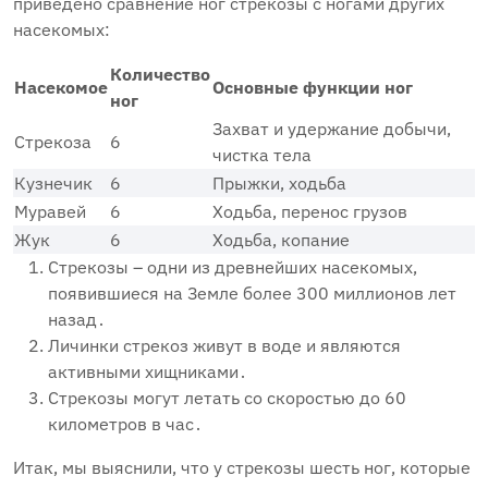
приведено сравнение ног стрекозы с ногами других
насекомых:
Количество
Насекомое
Основные функции ног
ног
Захват и удержание добычи‚
Стрекоза
6
чистка тела
Кузнечик
6
Прыжки‚ ходьба
Муравей
6
Ходьба‚ перенос грузов
Жук
6
Ходьба‚ копание
Стрекозы – одни из древнейших насекомых‚
появившиеся на Земле более 300 миллионов лет
назад․
Личинки стрекоз живут в воде и являются
активными хищниками․
Стрекозы могут летать со скоростью до 60
километров в час․
Итак‚ мы выяснили‚ что у стрекозы шесть ног‚ которые