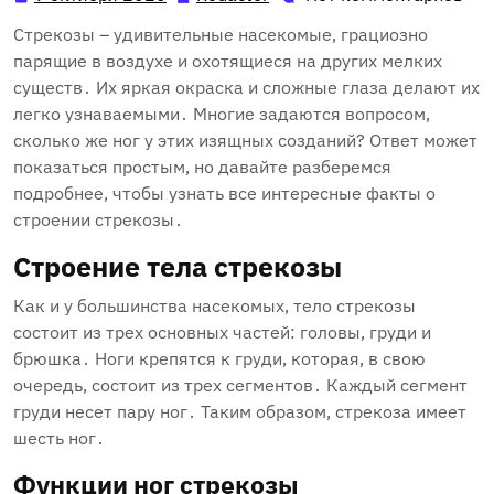
октября
Стрекозы – удивительные насекомые‚ грациозно
2025
парящие в воздухе и охотящиеся на других мелких
существ․ Их яркая окраска и сложные глаза делают их
легко узнаваемыми․ Многие задаются вопросом‚
сколько же ног у этих изящных созданий? Ответ может
показаться простым‚ но давайте разберемся
подробнее‚ чтобы узнать все интересные факты о
строении стрекозы․
Строение тела стрекозы
Как и у большинства насекомых‚ тело стрекозы
состоит из трех основных частей: головы‚ груди и
брюшка․ Ноги крепятся к груди‚ которая‚ в свою
очередь‚ состоит из трех сегментов․ Каждый сегмент
груди несет пару ног․ Таким образом‚ стрекоза имеет
шесть ног․
Функции ног стрекозы