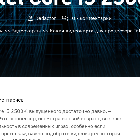
Redactor
0 - комментарии
и
>>
Видеокарты
>> Какая видеокарта для процессора Int
ментариев
re i5 2500K, выпущенного достаточно давно, –
тот процессор, несмотря на свой возраст, все еще
ьность в современных играх, особенно если
 горлышка», важно подобрать видеокарту, которая