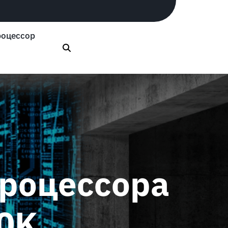
оцессор
процессора
00K