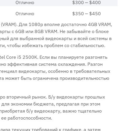
Отлично
$300 ⎼ $400
Отлично
$350 ⎼ $450
 (VRAM). Для 1080p вполне достаточно 4GB VRAM,
арты с 6GB или 8GB VRAM. Не забывайте о блоке
щный для выбранной видеокарты и всей системы в
ти, чтобы избежать проблем со стабильностью.
el Core i5 2500K. Если вы планируете разгонять
точно эффективная система охлаждения. Разгон
тенциал видеокарты, особенно в требовательных
рта может быть ограничена производительностью
про вторичный рынок. Б/у видеокарты прошлых
 для экономии бюджета, предлагая при этом
приобретая б/у видеокарту, важно тщательно
 ее работоспособности.
лиза текущих требований к графике, а затем