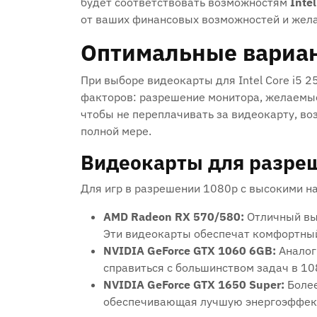
будет соответствовать возможностям
Inte
от ваших финансовых возможностей и жела
Оптимальные вариа
При выборе видеокарты для Intel Core i5 
факторов: разрешение монитора, желаемые
чтобы не переплачивать за видеокарту, во
полной мере.
Видеокарты для разреше
Для игр в разрешении 1080p с высокими н
AMD Radeon RX 570/580:
Отличный вы
Эти видеокарты обеспечат комфортный
NVIDIA GeForce GTX 1060 6GB:
Аналог
справиться с большинством задач в 10
NVIDIA GeForce GTX 1650 Super:
Более
обеспечивающая лучшую энергоэффект