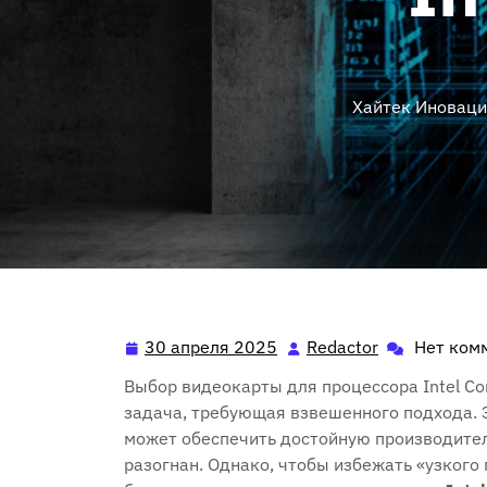
Хайтек Иноваци
30 апреля 2025
Redactor
Нет ком
30
Redactor
апреля
Выбор видеокарты для процессора Intel Co
2025
задача, требующая взвешенного подхода. Э
может обеспечить достойную производител
разогнан. Однако, чтобы избежать «узкого