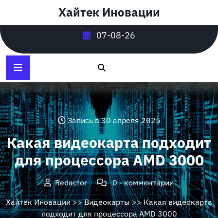
Перейти
Хайтек Иновации
к
содержимому
07-08-26
Запись в 30 апреля 2025
Какая видеокарта подходит
для процессора AMD 3000
Redactor
0 - комментарии
Хайтек Иновации
>>
Видеокарты
>> Какая видеокарта
подходит для процессора AMD 3000