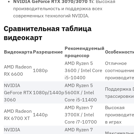
NVIDIA GeForce RTX 3070/3070 Ti
: Высокая
производительность и поддержка всех
современных технологий NVIDIA.
Сравнительная таблица
видеокарт
Рекомендуемый
Видеокарта
Разрешение
Особенност
процессор
AMD Ryzen 5
Отличное
AMD Radeon
1080p
3600 / Intel Core
соотношение
RX 6600
i5-10400
производите
NVIDIA
AMD Ryzen 5
Поддержка 
GeForce RTX
1080p/1440p
5600X / Intel
трассировки
3060
Core i5-11400
AMD Ryzen 7
Высокая
AMD Radeon
1440p
3700X / Intel
производите
RX 6700 XT
Core i7-10700
в играх
NVIDIA
AMD Ryzen 7
Максимальн