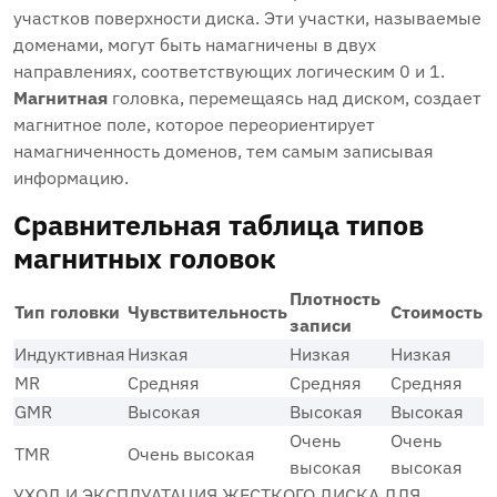
участков поверхности диска. Эти участки, называемые
доменами, могут быть намагничены в двух
направлениях, соответствующих логическим 0 и 1.
Магнитная
головка, перемещаясь над диском, создает
магнитное поле, которое переориентирует
намагниченность доменов, тем самым записывая
информацию.
Сравнительная таблица типов
магнитных головок
Плотность
Тип головки
Чувствительность
Стоимость
записи
Индуктивная
Низкая
Низкая
Низкая
MR
Средняя
Средняя
Средняя
GMR
Высокая
Высокая
Высокая
Очень
Очень
TMR
Очень высокая
высокая
высокая
УХОД И ЭКСПЛУАТАЦИЯ ЖЕСТКОГО ДИСКА ДЛЯ