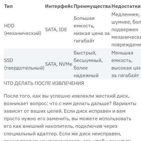
Тип
Интерфейс
Преимущества
Недостатки
Медленнее‚
Большая
шумнее‚ бо
HDD
емкость‚
SATA‚ IDE
подвержен
(механический)
низкая цена за
механическ
гигабайт
поврежден
Быстрый‚
Меньшая
SSD
бесшумный‚
емкость‚
SATA‚ NVMe
(твердотельный)
более
высокая це
надежный
за гигабайт
ЧТО ДЕЛАТЬ ПОСЛЕ ИЗВЛЕЧЕНИЯ
После того‚ как вы успешно извлекли жесткий диск‚
возникает вопрос: что с ним делать дальше? Варианты
зависят от ваших целей. Если диск исправен и вам
просто нужно его заменить‚ вы можете использовать
его как внешний накопитель‚ подключив через
специальный адаптер. Если же диск неисправен‚