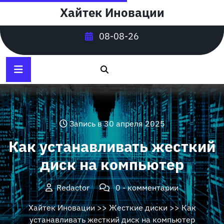
Перейти
Хайтек Иновации
к
содержимому
08-08-26
Запись в 30 апреля 2025
Как устанавливать жесткий
диск на компьютер
Redactor
0 - комментарии
Хайтек Иновации
>>
Жесткие диски
>> Как
устанавливать жесткий диск на компьютер