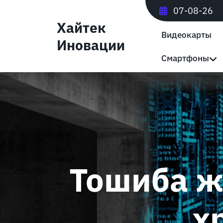
Перейти
07-08-26
к
Хайтек
содержимому
Видеокарты
Иновации
Смартфоны
Тошиба ж
х