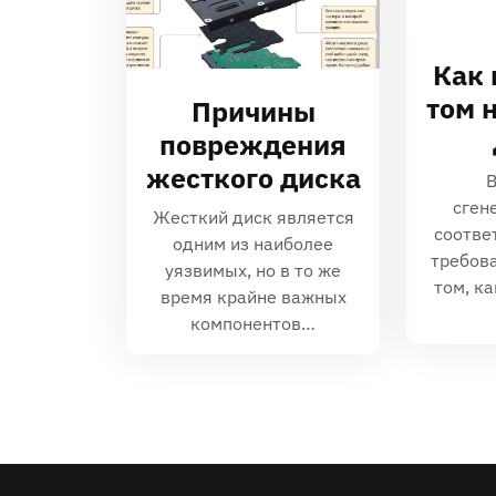
Как 
том 
Причины
повреждения
жесткого диска
В
сген
Жесткий диск является
соотве
одним из наиболее
требов
уязвимых, но в то же
том, к
время крайне важных
компонентов…