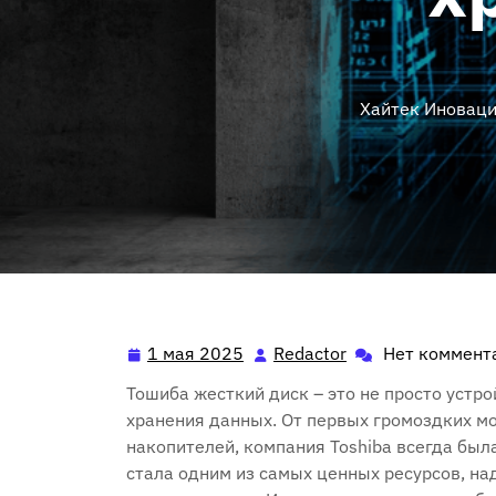
Хайтек Иновац
1 мая 2025
Redactor
Нет коммент
1
Redactor
мая
Тошиба жесткий диск – это не просто устро
2025
хранения данных. От первых громоздких м
накопителей, компания Toshiba всегда был
стала одним из самых ценных ресурсов, н