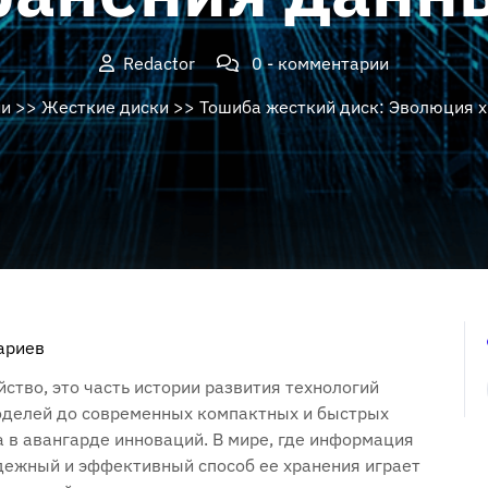
Redactor
0 - комментарии
ии
>>
Жесткие диски
>> Тошиба жесткий диск: Эволюция 
ариев
йство, это часть истории развития технологий
оделей до современных компактных и быстрых
а в авангарде инноваций. В мире, где информация
адежный и эффективный способ ее хранения играет