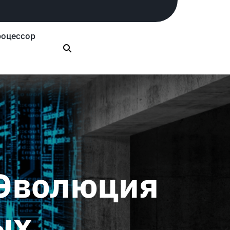
оцессор
 Эволюция
ых