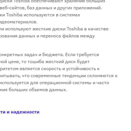
 диски Toshiba обеспечивают хранение больших
еб-сайтов, баз данных и других приложений.
и Toshiba используются в системах
идеоматериалов.
и используют жесткие диски Toshiba в качестве
рования данных и переноса файлов между
онкретных задач и бюджета. Если требуется
ой цене, то тошиба жесткий диск будет
итетом является скорость и устойчивость к
учитывать, что современные тенденции склоняются к
используется для операционной системы и часто
ения больших объемов данных.
сти и надежности