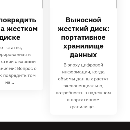
повредить
Выносной
на жестком
жесткий диск:
диске
портативное
хранилище
от статья,
данных
ерированная в
тствии с вашими
В эпоху цифровой
аниями: Вопрос о
информации‚ когда
ак повредить том
объемы данных растут
на…
экспоненциально‚
потребность в надежном
и портативном
хранилище…