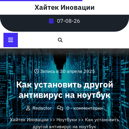
Перейти
Хайтек Иновации
к
содержимому
07-08-26
Запись в 30 апреля 2025
Как установить другой
антивирус на ноутбук
Redactor
0 - комментарии
Хайтек Иновации
>>
Ноутбуки
>> Как установить
другой антивирус на ноутбук