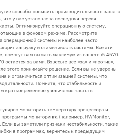
другие способы повысить производительность вашего
‚ что у вас установлена последняя версия
карты. Оптимизируйте операционную систему‚
ботающие в фоновом режиме. Рассмотрите
я операционной системы и наиболее часто
скорит загрузку и отзывчивость системы. Все эти
м‚ помогут вам выжать максимум из вашего i5 4570.
0 остается за вами. Взвесьте все «за» и «против»‚
сле этого принимайте решение. Если вы не уверены
она и ограничиться оптимизацией системы‚ что
одительности. Помните‚ что стабильность и
ем кратковременное увеличение частоты
егулярно мониторить температуру процессора и
е программы мониторинга (например‚ HWMonitor‚
 Если вы заметили признаки нестабильности‚ такие
шибки в программах‚ вернитесь к предыдущим