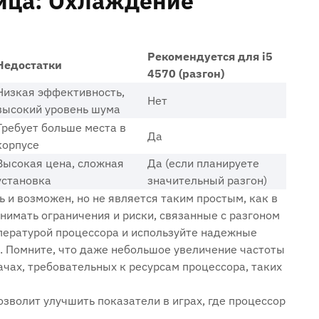
ица: Охлаждение
Рекомендуется для i5
Недостатки
4570 (разгон)
Низкая эффективность‚
Нет
высокий уровень шума
Требует больше места в
Да
корпусе
Высокая цена‚ сложная
Да (если планируете
установка
значительный разгон)
ть и возможен‚ но не является таким простым‚ как в
онимать ограничения и риски‚ связанные с разгоном
мпературой процессора и используйте надежные
. Помните‚ что даже небольшое увеличение частоты
чах‚ требовательных к ресурсам процессора‚ таких
озволит улучшить показатели в играх‚ где процессор