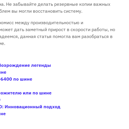
на. Не забывайте делать резервные копии важных
блем вы могли восстановить систему.
промисс между производительностью и
может дать заметный прирост в скорости работы‚ но
адеемся‚ данная статья помогла вам разобраться в
ие.
: Возрождение легенды
ине
5-6400 по шине
множителю или по шине
0
MD: Инновационный подход
ине