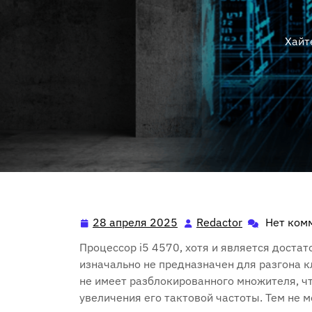
Хайт
28 апреля 2025
Redactor
Нет ком
28
Redactor
апреля
Процессор i5 4570‚ хотя и является дост
2025
изначально не предназначен для разгона к
не имеет разблокированного множителя‚ ч
увеличения его тактовой частоты. Тем не 