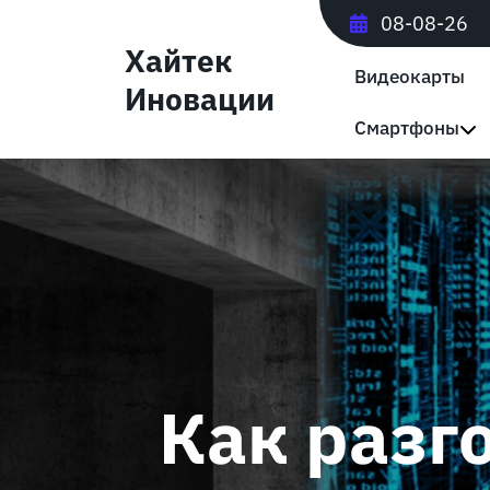
Перейти
08-08-26
к
Хайтек
содержимому
Видеокарты
Иновации
Смартфоны
Как разг