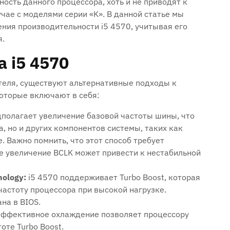
ость данного процессора‚ хоть и не приводят к
чае с моделями серии «K». В данной статье мы
ния производительности i5 4570‚ учитывая его
я.
 i5 4570
теля‚ существуют альтернативные подходы к
которые включают в себя:
полагает увеличение базовой частоты шины‚ что
а‚ но и других компонентов системы‚ таких как
. Важно помнить‚ что этот способ требует
е увеличение BCLK может привести к нестабильной
nology:
i5 4570 поддерживает Turbo Boost‚ которая
астоту процессора при высокой нагрузке.
на в BIOS.
ффективное охлаждение позволяет процессору
оте Turbo Boost.