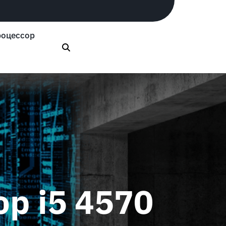
оцессор
р i5 4570