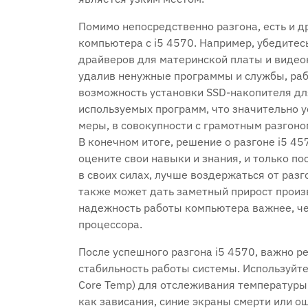
Помимо непосредственно разгона‚ есть и 
компьютера с i5 4570. Например‚ убедитесь
драйверов для материнской платы и видео
удалив ненужные программы и службы‚ ра
возможность установки SSD-накопителя дл
используемых программ‚ что значительно у
меры‚ в совокупности с грамотным разгоно
В конечном итоге‚ решение о разгоне i5 457
оцените свои навыки и знания‚ и только по
в своих силах‚ лучше воздержаться от разг
также может дать заметный прирост произв
надежность работы компьютера важнее‚ ч
процессора.
После успешного разгона i5 4570‚ важно р
стабильность работы системы. Используйт
Core Temp) для отслеживания температуры.
как зависания‚ синие экраны смерти или о