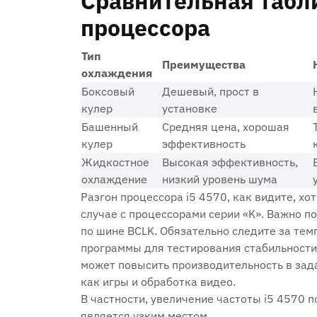
Сравнительная табл
процессора
Тип
Преимущества
охлаждения
Боксовый
Дешевый‚ прост в
кулер
установке
Башенный
Средняя цена‚ хорошая
кулер
эффективность
Жидкостное
Высокая эффективность‚
охлаждение
низкий уровень шума
Разгон процессора i5 4570‚ как видите‚ хо
случае с процессорами серии «K». Важно п
по шине BCLK. Обязательно следите за те
программы для тестирования стабильности
может повысить производительность в зада
как игры и обработка видео.
В частности‚ увеличение частоты i5 4570 п
является узким местом.