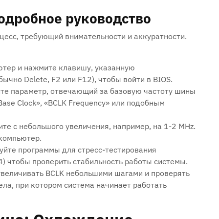
Подробное руководство
цесс‚ требующий внимательности и аккуратности.
тер и нажмите клавишу‚ указанную
чно Delete‚ F2 или F12)‚ чтобы войти в BIOS.
те параметр‚ отвечающий за базовую частоту шины
Base Clock»‚ «BCLK Frequency» или подобным
те с небольшого увеличения‚ например‚ на 1-2 MHz.
 компьютер.
уйте программы для стресс-тестирования
4) чтобы проверить стабильность работы системы.
величивать BCLK небольшими шагами и проверять
ела‚ при котором система начинает работать