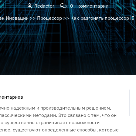
Redactor
0 - комментарии
ек Иновации
>>
Процессор
>> Как разгонять процессор i5
ментариев
аточно надежным и производительным решением‚
лассическими методами. Это связано с тем‚ что он
то существенно ограничивает возможности
менее‚ существуют определенные способы‚ которые