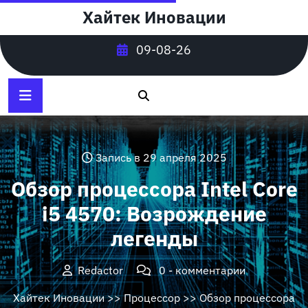
Перейти
Хайтек Иновации
к
содержимому
09-08-26
Запись в 29 апреля 2025
Обзор процессора Intel Core
i5 4570: Возрождение
легенды
Redactor
0 - комментарии
Хайтек Иновации
>>
Процессор
>> Обзор процессора