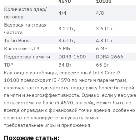
4570
10100
Количество ядер/
4/4
4/8
потоков
Базовая тактовая
3.2 ГГц
3.6 ГГц
частота
Turbo Boost
3.6 ГГц
4.3 ГГц
Кэш-память L3
6 МБ
6 МБ
Поддержка памяти
DDR3-1600
DDR4-2666
TDP
84 Вт
65 Вт
Как видно из таблицы, современный Intel Core i3
10100 превосходит i5 4570 по многим параметрам,
включая тактовую частоту, поддержку более быстрой
памяти и энергоэффективность. Однако, если у вас уже
есть система на базе i5 4570, апгрейд может быть не
всегда оправдан с финансовой точки зрения, особенно
если вы не планируете запускать самые
требовательные игры и приложения.
Похожие статьи: