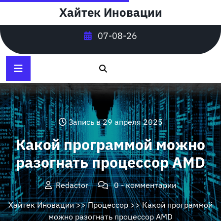
Перейти
Хайтек Иновации
к
содержимому
07-08-26
Запись в 29 апреля 2025
Какой программой можно
разогнать процессор AMD
Redactor
0 - комментарии
Хайтек Иновации
>>
Процессор
>> Какой программой
можно разогнать процессор AMD