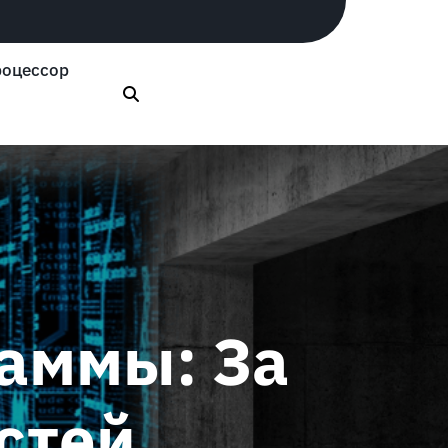
оцессор
аммы: За
стей