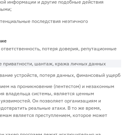
чной информации и другие подобные действия
ными;
тенциальные последствия неэтичного
вие
 ответственность‚ потеря доверия‚ репутационные
 приватности‚ шантаж‚ кража личных данных
ание устройств‚ потеря данных‚ финансовый ущерб
ием на проникновение (пентестом) и незаконным
ия владельца системы‚ является ценным
 уязвимостей. Он позволяет организациям и
дотвратить реальные атаки. В то же время‚
емам является преступлением‚ которое может
он хакер программ лежит исключительно на