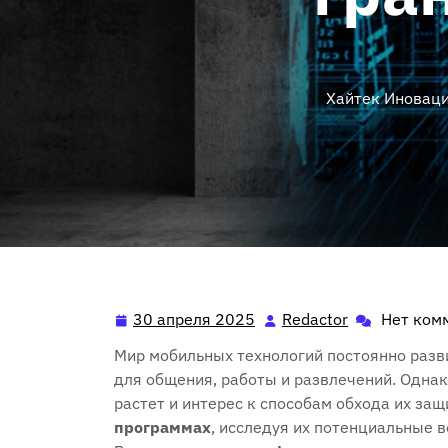
Хайтек Иновац
30 апреля 2025
Redactor
Нет ком
30
Redactor
апреля
Мир мобильных технологий постоянно разв
2025
для общения‚ работы и развлечений. Однак
растет и интерес к способам обхода их за
программах
‚ исследуя их потенциальные 