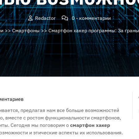
Redactor
0 - комментарии
ии
>>
Смартфоны
>> Смартфон хакер программы: За гран
ментариев
ивается‚ предлагая нам все больше возможностей
о‚ вместе с ростом функциональности смартфонов‚
щиты. Сегодня мы поговорим о
смартфон хакер
возможности и этические аспекты их использования.