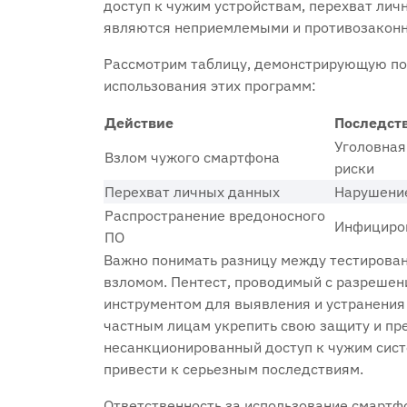
доступ к чужим устройствам‚ перехват ли
являются неприемлемыми и противозакон
Рассмотрим таблицу‚ демонстрирующую по
использования этих программ:
Действие
Последст
Уголовная
Взлом чужого смартфона
риски
Перехват личных данных
Нарушение
Распространение вредоносного
Инфициров
ПО
Важно понимать разницу между тестирован
взломом. Пентест‚ проводимый с разрешен
инструментом для выявления и устранения
частным лицам укрепить свою защиту и пре
несанкционированный доступ к чужим сист
привести к серьезным последствиям.
Ответственность за использование смартф