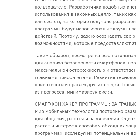
пользователе. Разработчики подобных инс
использования в законных целях‚ таких ка
или систем‚ на которые получено разрешени
программы будут использованы злоумышл
действий. Поэтому‚ важно осознавать свою
возможностями‚ которые предоставляют э
Таким образом‚ несмотря на всю потенциа
для анализа безопасности смартфонов‚ нео
максимальной осторожностью и ответствен
главными приоритетами. Развитие технолог
приватности и правам других людей. Толь
из прогресса‚ минимизируя риски.
СМАРТФОН ХАКЕР ПРОГРАММЫ: ЗА ГРАН
Мир мобильных технологий постоянно разв
для общения‚ работы и развлечений. Однак
растет и интерес к способам обхода их за
программах‚ исследуя их потенциальные во