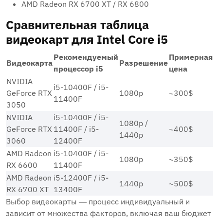
AMD Radeon RX 6700 XT / RX 6800
Сравнительная таблица
видеокарт для Intel Core i5
Рекомендуемый
Примерная
Видеокарта
Разрешение
процессор i5
цена
NVIDIA
i5-10400F / i5-
GeForce RTX
1080p
~300$
11400F
3050
NVIDIA
i5-10400F / i5-
1080p /
GeForce RTX
11400F / i5-
~400$
1440p
3060
12400F
AMD Radeon
i5-10400F / i5-
1080p
~350$
RX 6600
11400F
AMD Radeon
i5-12400F / i5-
1440p
~500$
RX 6700 XT
13400F
Выбор видеокарты ― процесс индивидуальный и
зависит от множества факторов, включая ваш бюджет