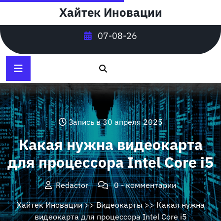
Перейти
Хайтек Иновации
к
содержимому
07-08-26
Запись в 30 апреля 2025
Какая нужна видеокарта
для процессора Intel Core i5
Redactor
0 - комментарии
Хайтек Иновации
>>
Видеокарты
>> Какая нужна
видеокарта для процессора Intel Core i5