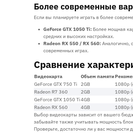
Более современные ва
Если вы планируете играть в более соврем
GeForce GTX 1050 Ti:
Более мощная кар
средних и высоких настройках.
Radeon RX 550 / RX 560:
Аналогично, 
современных играх.
Сравнение характер
Видеокарта
Объем памяти
Рекоме
GeForce GTX 750 Ti
2GB
1080p (
Radeon R7 360
2GB
1080p (
GeForce GTX 1050 Ti
4GB
1080p (
Radeon RX 560
4GB
1080p (
Выбор видеокарты зависит от вашего бюдж
забывайте также учитывать мощность блок
Проверьте, достаточно ли у вас мощности 