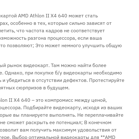
картой AMD Athlon II X4 640 может стать
х, особенно в тех, которые сильно зависят от
етить, что частота кадров не соответствует
зможность разгона процессора, если ваша
это позволяют; Это может немного улучшить общую
ный рынок видеокарт. Там можно найти более
. Однако, при покупке б/у видеокарты необходимо
 и убедиться в отсутствии дефектов. Протестируйте
иятных сюрпризов в будущем.
lon II X4 640 – это компромисс между ценой,
цессора. Подбирайте видеокарту, исходя из ваших
торые вы планируете выполнять. Не переплачивайте
не сможет раскрыть ее потенциал; В конечном
позволит вам получить максимум удовольствия от
тере. Выбор оптимальной видеокарты для **AMD