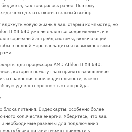
 и бюджета, как говорилось ранее. Поэтому
прежде чем сделать окончательный выбор.
 вдохнуть новую жизнь в ваш старый компьютер, но
lon II X4 640 уже не является современным, и в
более серьезный апгрейд системы, включающий
чтобы в полной мере насладиться возможностями
рами.
арты для процессора AMD Athlon II X4 640,
ансы, которые помогут вам принять взвешенное
ик и сравнения производительности, важно
 общую удовлетворенность от апгрейда.
Е
о блока питания. Видеокарты, особенно более
чного количества энергии. Убедитесь, что ваш
ь и необходимые разъемы для подключения
ность блока питания может привести к