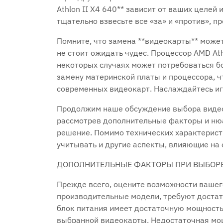
Athlon II X4 640** зависит от ваших целей
тщательно взвесьте все «за» и «против», 
Помните, что замена **видеокарты** может
не стоит ожидать чудес. Процессор AMD Ath
некоторых случаях может потребоваться 
замену материнской платы и процессора, 
современных видеокарт. Наслаждайтесь иг
Продолжим наше обсуждение выбора видеок
рассмотрев дополнительные факторы и ню
решение. Помимо технических характерист
учитывать и другие аспекты, влияющие на
ДОПОЛНИТЕЛЬНЫЕ ФАКТОРЫ ПРИ ВЫБОР
Прежде всего, оцените возможности вашег
производительные модели, требуют достато
блок питания имеет достаточную мощност
выбранной видеокарты. Недостаточная мощ