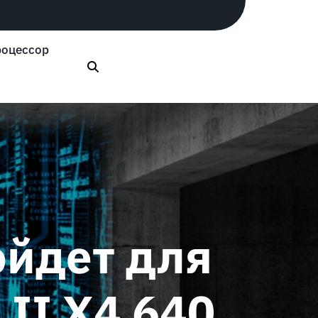
оцессор
ойдет для
II X4 640